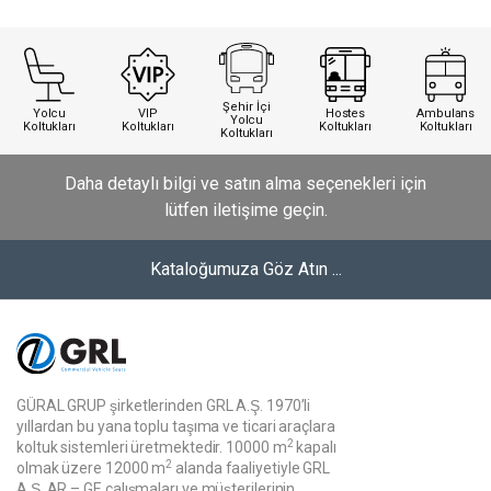
Şehir İçi
Yolcu
VIP
Hostes
Ambulans
Yolcu
Koltukları
Koltukları
Koltukları
Koltukları
Koltukları
Daha detaylı bilgi ve satın alma seçenekleri için
lütfen iletişime geçin.
Kataloğumuza Göz Atın ...
GÜRAL GRUP şirketlerinden GRL A.Ş. 1970’li
yıllardan bu yana toplu taşıma ve ticari araçlara
2
koltuk sistemleri üretmektedir. 10000 m
kapalı
2
olmak üzere 12000 m
alanda faaliyetiyle GRL
A.Ş. AR – GE çalışmaları ve müşterilerinin