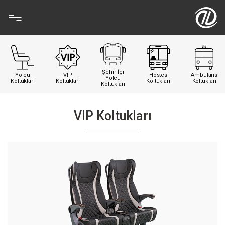
Şehir İçi
Yolcu
VIP
Hostes
Ambulans
Yolcu
Koltukları
Koltukları
Koltukları
Koltukları
Koltukları
VIP Koltukları