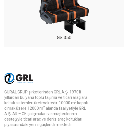
GS 350
GÜRAL GRUP şirketlerinden GRL A.Ş. 1970’li
yıllardan bu yana toplu taşıma ve ticari araçlara
2
koltuk sistemleri üretmektedir. 10000 m
kapalı
2
olmak üzere 12000 m
alanda faaliyetiyle GRL
A.Ş. AR – GE çalışmaları ve müşterilerinin
desteğiyle ticari araç ve deniz araç koltukları
piyasasındaki yerini güçlendirmektedir.